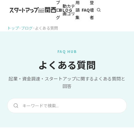
ブ
用
登
イベン
動
カテ
ロ
語
FAQ
壇
BLOG
トに参
画
ゴリ
加
グ
集
者
トップ
ブログ
よくある質問
>
>
FAQ HUB
よくある質問
起業・資金調達・スタートアップに関するよくある質問と
回答