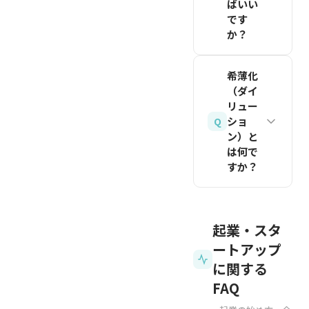
など、投
ばいい
を読む
の段階で
を保持で
資する個
です
資条件の
プロダク
きるよ
人投資家
か？
主要な合
トが未完
う、各ラ
で、より
意事項を
成もしく
ウンドの
断られた
少額・早
投資契約
希薄化
は試作段
放出比率
際にまず
期段階か
（ダイ
締結前に
階にあ
を計画的
行うべき
ら投資す
リュー
まとめた
る、最も
に管理し
は、可能
ショ
Q
るケース
文書で
ン）と
早期の資
ましょ
な範囲で
が多いで
す。秘密
は何で
金調達で
う。
理由を聞
す。VC
すか？
保持や独
す。シー
くことで
は数千
関連記事
占交渉権
ドは
す。市場
万〜数億
希薄化
を読む
などの一
MVPや
規模、チ
円、エン
（ダイリ
部条項を
起業・スタ
一定のユ
ーム構
ジェルは
ューショ
除き通常
ートアップ
ーザー・
成、トラ
数百万〜
ン）と
は法的拘
に関する
トラクシ
クション
数千万円
は、新株
束力を持
FAQ
ョンがあ
不足など
の投資額
発行によ
ちません
り、本格
具体的な
が一般的
って既存