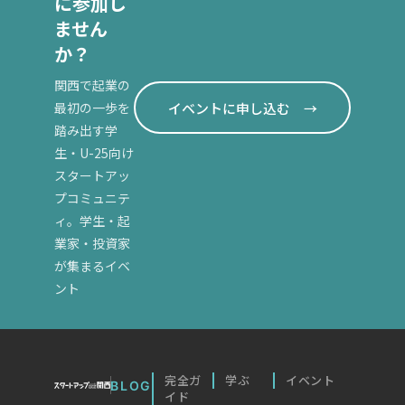
に参加し
都市
談窓口も
名以上が
設立時の
事業化を
ません
（KBIC）」
無料で利
参加して
登録免許
支援する
か？
です。医
用でき、
います
税が軽減
「産官学
療・ヘル
補助金・
（2026
されるな
関西で起業の
連携本
スケア分
助成金情
イベントに申し込む →
最初の一歩を
年8月時
どの優遇
部」があ
野であれ
報も提供
踏み出す学
点）。
がありま
り、起業
ば、300
していま
生・U-25向け
す。大阪
相談やビ
関連記事
社以上の
す。
スタートアッ
府の制度
ジネスプ
を読む
関連企
プコミュニテ
融資「開
関連記事
ラン診
ィ。学生・起
業・研究
を読む
業・スタ
断、助成
業家・投資家
機関が集
ートアッ
プログラ
が集まるイベ
積する環
プ応援資
ムを提供
ント
境で、専
金」など
していま
門機関と
資金面の
す。大学
の連携や
支援も用
の枠を超
資金支
意されて
えた支援
完全ガ
学ぶ
イベント
BLOG
援、メン
イド
おり、ま
を受けた