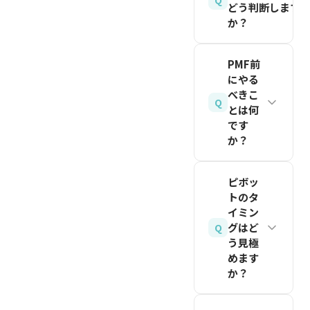
定するこ
どう判断します
す。初期
は就業規
士など）
とが第一
か？
ユーザー
則で副業
の独占業
歩です。
の反応や
明確な単
が許可さ
務のよう
飲食・美
PMF前
試作品な
一指標は
れている
に、業種
容業は保
にやる
ど小さな
ありませ
かも確認
によって
健所、古
べきこ
実績を見
Q
んが、代
とは何
しましょ
は届出や
物売買は
せるのも
です
表的な判
う。
許認可が
警察署、
有効な説
か？
断方法は
必要な場
建設業は
関連記事
得材料で
ショー
合があり
都道府県
まず顧客
を読む
す。焦ら
ピボッ
ン・エリ
ます。自
庁という
インタビ
ず対話を
トのタ
スの
分の事業
ように窓
ューで課
イミン
重ねまし
「40%テ
が該当す
口が異な
題の深さ
グはど
Q
ょう。
スト」で
るかどう
う見極
ります。
を検証
めます
す。ユー
関連記事
かは、事
判断に迷
し、
か？
を読む
ザーに
業を始め
う場合
MVPで
「このプ
る前に必
は、商工
解決策の
3〜6ヶ