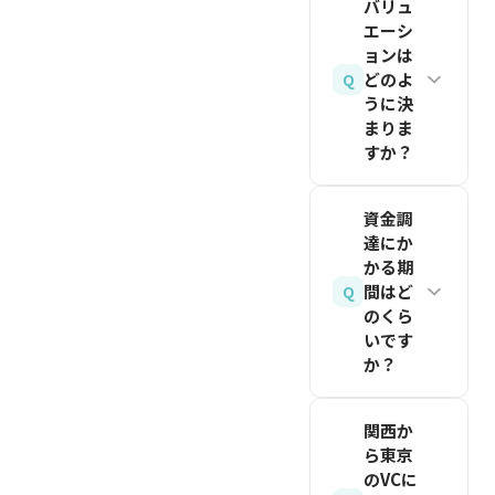
で3〜10
バリュ
れる投資
階では、
エーシ
億円の範
契約で
市場の課
ョンは
囲が一般
す。バリ
題と解決
どのよ
Q
的です
ュエーシ
うに決
策の明確
が、事業
まりま
ョンの決
さ、創業
すか？
領域やチ
定をシリ
者の原体
ーム構
ーズAま
験や情
シード期
成、トラ
で先送り
資金調
熱、市場
のバリュ
達にか
クション
できるた
規模の大
エーショ
かる期
によって
め、企業
きさ、な
ンは、チ
間はど
Q
大きく異
価値の算
のくら
ぜ今この
ームの実
なります
定が難し
いです
タイミン
績、対象
（金額水
か？
いシード
グかの説
市場の規
準は
期に適し
明が重要
模
シードラ
2026年8
ていま
関西か
です。完
（TAM/SAM/
ウンドの
月時点の
ら東京
す。普通
璧な実績
プロダク
場合、初
のVCに
目安）。
株と異な
よりも、