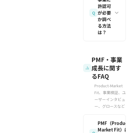
情論で押
を読む
を作り込
す。確定
要な資格
許認可
です。た
し切るよ
む前に少
申告の際
はありま
が必要
Q
だし、こ
り、生活
数の顧客
か調べ
に住民税
せん。誰
れらのリ
費の確保
と対話を
る方法
の徴収方
でも会社
スクは
は？
方法、失
重ね、本
法を「自
を設立し
VC支援
敗した場
当に求め
分で納付
事業を始
許認可の
や起業コ
合の撤退
られてい
（普通徴
められま
要否や管
ミュニテ
ライン、
るものを
PMF・事業
収）」に
す。ただ
轄先は事
ィで緩和
当面の生
見極める
成長に関す
選択すれ
し飲食業
業内容に
できま
活防衛資
ことが、
るFAQ
ば、副業
の食品衛
よって異
す。
金といっ
無駄な開
分の税額
生責任
なるた
Product-Market
た具体的
発による
関連記事
は自宅に
者、古物
Fit、事業検証、ユ
め、まず
な計画を
を読む
資金消耗
ーザーインタビュ
通知され
商許可、
自分の業
数字で示
を防ぎま
ー、グロースなど
会社に伝
建設業許
種を管轄
すと納得
す。
わりにく
可、士業
する行政
を得やす
PMF（Product-
くなりま
（税理
関連記事
窓口を特
くなりま
Market Fit）は
を読む
す。まず
士・弁護
Q