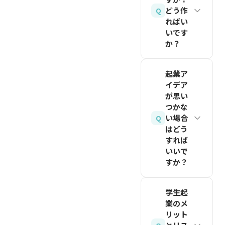
月時点）
西のよう
ップ先で
要な費用
どう作
計するこ
Q
メリット
なイベン
の出会い
ればい
は約
とが大切
がありま
トに参加
いです
など、実
20〜25
です。
すが、株
して、先
か？
際に活動
万円です
式発行が
関連記事
輩起業家
する中で
（2026
MVP（Minimu
を読む
できない
の話を聞
見つかる
起業ア
年8月時
Viable
ためエク
くのも有
イデア
ケースが
点）。内
Product）
が思い
イティフ
効な第一
多いで
訳は定款
は、仮説
つかな
ァイナン
歩です。
す。スキ
い場合
認証（約
Q
検証に必
スには不
ルの相互
はどう
関連記事
5万
要な最小
向きで
すれば
補完性と
を読む
円）、登
限の機能
す。スタ
いいで
価値観の
録免許税
を持つプ
すか？
ートアッ
一致が、
（15万
ロダクト
プとして
長期的な
アイデア
円）、そ
です。完
成長を目
学生起
パートナ
は「ひら
の他実費
璧なプロ
業のメ
指すな
ーシップ
めき」で
です。資
リット
ダクトを
ら、株式
の鍵とな
はなく