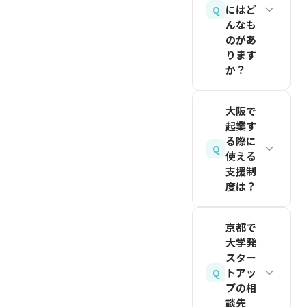
援窓口に
投資する
KOIN（京
にはど
Q
ド・シー
んなも
相談する
VCは多
都）など
ド特化
のがあ
か、スタ
く、オン
でも定期
VCの
ります
ートアッ
ライン面
的にスタ
THE
か？
プイベン
談の普及
ートアッ
SEEDが
トに参加
大阪産業
で地域の
プイベン
2018年
大阪で
して先輩
創造館の
壁は低く
トが開催
から運営
起業す
起業家の
創業支援
なってい
されてい
る際に
する、関
Q
話を聞く
プログラ
ます。ま
使える
ます。
西の学
支援制
ことから
ム、京都
ずはイベ
生・若者
関連記事
度は？
始めてく
リサーチ
ントや
向けスタ
を読む
ださい。
パーク
VC各社
ートアッ
大阪では
京都で
在学中で
（KRP）
のWeb
プコミュ
大阪産業
大学発
も法人設
のインキ
サイトか
ニティで
創造館
スター
立は可能
ュベーシ
ら相談し
す。起業
（サンソ
トアッ
Q
で、THE
ョン、神
てみまし
プの相
家やVC
ウカン）
SEEDの
談先
戸市のス
ょう。