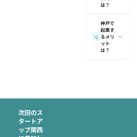
によるセ
が創業チ
は？
ような
タートア
ッショ
ャレンジ
VCへの
ップ支
ン、ネッ
ゼミや事
京都で大
相談にプ
援、
神戸で
トワーキ
業計画作
学発スタ
起業す
ロダクト
KANSAI
ングを通
成講座な
ートアッ
るメリ
Q
は必須で
SEED
じて、起
ど幅広い
プを検討
ット
はありま
NEXT
業に関心
は？
創業支援
する場
せん。
FORCE（大
のある学
を提供し
合、まず
神戸最大
阪府主催
生が一歩
ていま
関連記事
は所属大
の強み
のVC面
を読む
を踏み出
す。また
学の産学
は、国内
談プログ
す場を提
大阪市の
連携部門
最大級の
ラム）な
供してい
「特定創
への相談
バイオメ
ど多様な
ます。こ
業支援等
が近道で
ディカル
支援があ
れまで
事業」の
す。例え
次回のス
クラスタ
ります。
11回の
証明書を
ば京都大
タートア
ー「神戸
各自治体
開催、累
取得する
学には研
ップ関西
医療産業
の起業相
計1,200
と、法人
究成果の