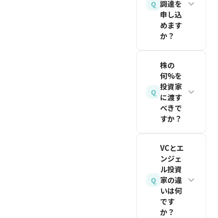
トの完成
回コンタ
調達を
Q
り、投資
関連記事
ビジョン
申し込
度、類似
クトから
時点では
を読む
めます
の大きさ
スタート
着金まで
株式では
か？
と実行力
アップの
平均2〜
なく将来
のポテン
事例を総
4ヶ月程
もちろん
の株式に
株の
シャルが
合的に考
度です
可能で
転換する
何%を
評価され
慮して決
（2026
す。オン
投資家
権利とし
ます。
Q
まりま
年8月時
ライン面
に渡す
て発行さ
10〜15
す。定量
べきで
点の目
談が一般
れます。
枚のスラ
すか？
的な公式
安）。た
化してお
イドに簡
があるわ
だし、投
り、地理
シードラ
潔にまと
けではな
資家との
VCとエ
的な制約
ウンドで
めましょ
ンジェ
く、投資
最初の接
は大幅に
は10〜
ル投資
う。
家との交
触からタ
小さくな
20%が目
家の違
Q
渉の中で
ーム交
っていま
関連記事
いは何
安とされ
合意に至
渉、
を読む
です
す。ただ
ています
ります。
か？
DD（デ
し、関西