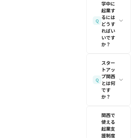
起業イベ
スタート
学中に
し、継続
Hack
ントで、
アップ育
起業す
的に追跡
Ventures、
るには
VCや先
成5か年
Q
すること
どうす
池田泉州
輩起業家
計画でグ
ればい
が大切で
キャピタ
との直接
ローバル
いです
す。
ル、ニッ
交流の機
拠点都市
か？
セイ・キ
会があり
に選ばれ
多くの大
ャピタ
ます。そ
た大阪・
スター
学には起
ル、リア
のほか、
京都を中
トアッ
業支援制
ルテック
大阪イノ
心に、支
プ関西
Q
度やイン
とは何
ファンド
ベーショ
援施設や
です
キュベー
関西オフ
ンハブ
VC拠点
か？
ション施
ィスなど
（OIH）、
が急速に
設があり
が代表的
京都リサ
増えてい
スタート
関西で
ます。ま
です。東
ーチパー
ます。
アップ関
使える
ずは学内
京拠点で
ク
西は、プ
起業支
関連記事
の起業支
も関西に
（KRP）、
レシー
援制度
を読む