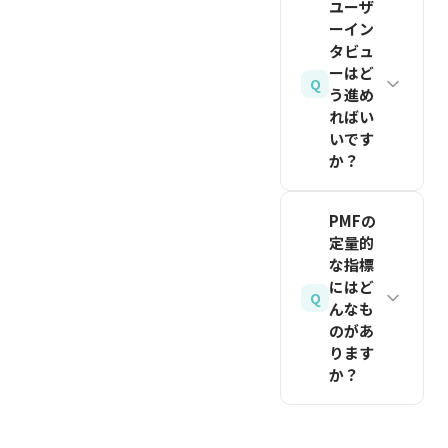
ロダクト
ユーザ
ず確認し
会議所や
仮説を素
月の仮説
ーイン
が使えな
ておきま
自治体の
早くテス
検証を経
タビュ
くなった
しょう。
創業相談
トしま
ても顧客
ーはど
Q
ら非常に
窓口、行
う進め
す。初期
の課題解
関連記事
困ります
ればい
政書士へ
段階では
を読む
決に至ら
いです
か？」と
の相談が
スケーラ
ない場合
か？
質問し、
確実で
ビリティ
や、イン
40%以上
す。
よりも、
ターゲッ
タビュー
PMFの
が「は
少数の熱
トユーザ
で想定と
関連記事
定量的
い」と回
狂的なユ
ーに対し
異なるニ
を読む
な指標
答すれば
ーザーを
て、現状
にはど
ーズが繰
Q
PMFの
んなも
獲得する
の課題・
り返し発
兆候とさ
のがあ
ことに集
既存の解
見される
ります
れていま
中してく
決策・理
場合は、
か？
す。加え
ださい。
想の状態
ピボット
て、継続
代表的な
「100人
を聞く
を検討す
利用率・
指標に
に好かれ
30〜60