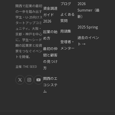
ター支援
ブログ
2026
関西で起業の最初
ずは大阪
い場合
資金調達
Summer（最
を受けや
の一歩を踏み出す
産業創造
は、京都
よくある
ガイド
新）
すいのが
学生・U-25向けス
館や各市
質問
リサーチ
2026
タートアップコミ
特徴で
区町村の
2025 Spring
パーク
ュニティ。大阪・
す。海外
用語集
起業の始
創業相談
京都・神戸を中心
（KRP）
過去のイベン
VCと提
め方
に、学生〜シード
窓口に問
のスター
登壇者・
ト →
携したア
期の起業家と投資
い合わせ
メンター
トアップ
最初の仲
家をつなぐイベン
クセラレ
るのがお
間と顧客
支援窓口
トを開催。
ータプロ
の見つけ
すすめで
も相談先
グラムが
主催: THE SEED
方
す。
として有
実施され
効です。
関連記事
関西のエ
てきた実
を読む
コシステ
関連記事
績もあ
ム
を読む
り、医
療・ヘル
ステック
以外の起