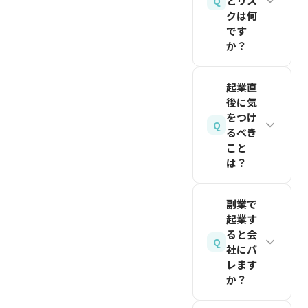
とリス
Q
本金は1
作る前
会社を選
ります。
クは何
「課題発
円から設
に、まず
びましょ
です
見」から
定可能で
核となる
か？
う。
生まれま
すが、運
価値提案
関連記事
す。自分
メリット
転資金と
を検証す
起業直
を読む
や周囲の
は、時間
して100
るために
後に気
人が日常
的余裕が
万〜300
使いま
をつけ
Q
で感じて
あるこ
万円を用
るべき
す。ノー
こと
いる不便
と、失敗
意するの
コードツ
は？
や不満を
してもリ
が一般的
ール
観察し、
カバリー
です。電
（Bubble、
起業直後
リスト化
副業で
しやすい
子定款を
STUDIO
は「資金
起業す
してみま
こと、大
利用すれ
など）を
繰りの可
ると会
しょう。
Q
学のリソ
ば印紙代
活用すれ
視化」と
社にバ
海外のス
ース（研
4万円を
ば、プロ
レます
「顧客の
タートア
か？
究室・起
節約でき
グラミン
声を聞き
ップ事例
業支援制
ます。
グなしで
続けるこ