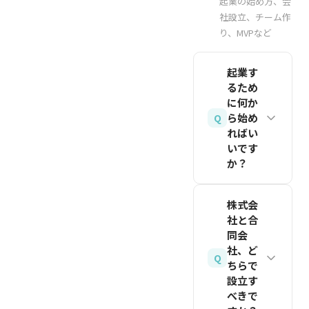
起業の始め方、会
が、その
的なプロ
指摘は次
社設立、チーム作
です
株主の持
後の投資
ダクト開
り、MVPなど
の資金調
（2026
株比率が
契約書の
発や初期
達に直接
年8月時
低下する
ベースと
グロース
活かせま
起業す
点の目
ことで
なるた
るため
に向けた
す。1社
安）。
す。資金
め、内容
に何か
資金調達
の判断が
調達のた
ら始め
Q
を十分に
を指しま
全VCの
びに新し
ればい
理解した
す。調達
評価と同
いです
い投資家
上で合意
額もプレ
か？
じとは限
へ株式を
すること
シードが
らないた
発行する
まずは解
が重要で
数百万〜
め、フィ
ため、創
株式会
決したい
す。
1,000万
社と合
ードバッ
業者の持
課題を明
同会
円台、シ
関連記事
クを反映
株比率は
確にし、
社、ど
を読む
ードは数
しながら
Q
各ラウン
ちらで
その課題
千万円台
複数の
ドを経る
設立す
を抱えて
と規模が
VCに継
べきで
ごとに
いる人に