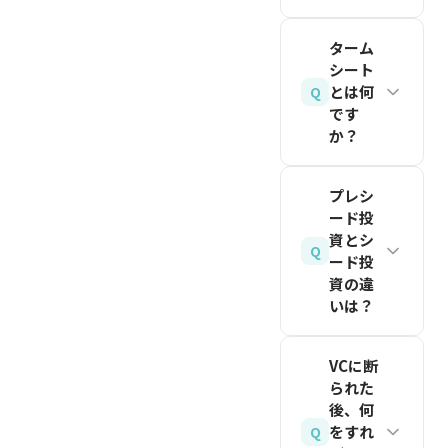
（2026
2026年8
ューデリ
拠点の
年8月時
VCは投
月時点
ジェン
VCは地
ターム
点）。創
資家から
で、日本
シート
ス）、契
域事情を
業者が経
集めた資
とは何
Q
のシード
約締結ま
深く理解
営の主導
金をファ
です
ラウンド
で、各ス
した支援
か？
権を維持
ンドとし
ではプレ
テップの
を提供で
するた
て運用す
マネー
進行速度
タームシ
きるメリ
め、シリ
る専門機
プレシ
3〜10億
は案件ご
ートと
ットがあ
ーズA以
ード投
関で、組
円が一般
とに異な
は、出資
ります。
資とシ
降の希薄
織的な審
Q
的です。
ります。
額・株価
ード投
東京・関
化も見据
査・支援
資の違
準備が整
（バリュ
西両方の
関連記事
えた設計
体制を持
いは？
っている
エーショ
VCにア
を読む
が重要で
ちます。
ほどスム
ン）・株
プローチ
プレシー
す。IPO
エンジェ
VCに断
ーズに進
式の種
するのが
ドは、ア
時に創業
ル投資家
られた
みます。
類・投資
効果的で
イデアや
チームが
は個人の
後、何
家の権利
す。
課題検証
をすれ
Q
関連記事
50%以上
資金で投