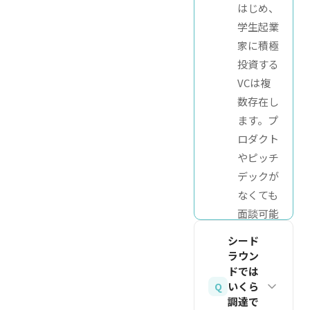
はじめ、
学生起業
家に積極
投資する
VCは複
数存在し
ます。プ
ロダクト
やピッチ
デックが
なくても
面談可能
なVCも
シード
ありま
ラウン
す。重要
ドでは
いくら
Q
なのは解
調達で
決したい