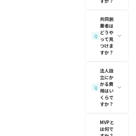
すか？
異なるの
続してア
徐々に下
ヒアリン
が一般的
プローチ
がりま
VCから
グするこ
です
しましょ
共同創
す。事業
の資金調
とから始
業者は
（2026
う。断り
成長には
達を見据
めましょ
どうや
年8月時
は終わり
一定の希
Q
えるなら
って見
う。法人
点の目
ではな
薄化が必
つけま
株式会社
設立やプ
安）。
く、事業
要です
すか？
が推奨さ
ロダクト
をブラッ
が、各ラ
関連記事
れます。
開発の前
スタート
シュアッ
ウンドの
を読む
法人設
合同会社
に、課題
アップ関
プする機
放出比率
立にか
は設立費
と解決策
西のよう
かる費
会と捉え
を計画的
Q
用が安い
の仮説を
なイベン
用はい
ることが
に管理
（約6万
検証する
くらで
ト参加、
大切で
し、将来
すか？
円 vs 約
ことが重
大学の起
す。
的に十分
20万
要です。
業サーク
株式会社
な比率を
関連記事
円、
スタート
MVPと
ル、イン
の場合、
維持でき
を読む
2026年8
は何で
アップ関
ターンシ
最低限必
るよう設
すか？