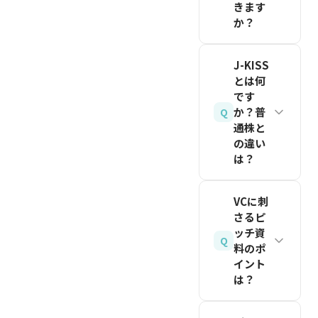
きます
課題への
か？
情熱と、
日本のシ
なぜ自分
J-KISS
ードラウ
がその事
とは何
ンドで
業をやる
です
は、一般
か？普
べきかの
Q
通株と
的に
説得力で
の違い
3,000
す。
は？
万〜1.5
関連記事
億円程度
J-KISS
を読む
VCに刺
の調達が
は日本版
さるピ
多いで
の転換型
ッチ資
Q
す。バリ
新株予約
料のポ
イント
ュエーシ
権で、シ
は？
ョンはプ
ード期に
レマネー
広く使わ
シード段