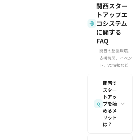
るタイミ
関西スター
口コミ流
は、月間
る」より
分の対話
ングで
トアップエ
入・顧客
継続率
「10人
型インタ
す。ただ
コシステム
からの機
（リテン
に愛され
ビューが
し方向転
能要望増
に関する
ション）
る」プロ
基本で
換と諦め
加なども
FAQ
40%以
ダクトを
す。「こ
は異なり
重要なシ
上、
目指すこ
んなプロ
ます。こ
関西の起業環境、
グナルで
NPS（Net
支援機関、イベン
とが重要
ダクトが
れまでの
す。
ト、VC情報など
Promoter
です。
あったら
学びを活
Score）
使います
かした戦
関連記事
関西で
40以
か？」と
略的な転
を読む
スター
上、月間
いう誘導
換を行い
トアッ
売上成長
的な質問
ましょ
プを始
Q
率15%以
ではな
う。
めるメ
上などが
リット
く、過去
関連記事
は？
あります
の具体的
を読む
（2026
な行動を
関西には