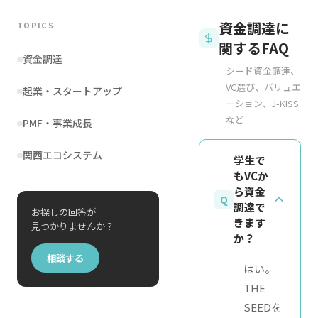
資金調達に
TOPICS
関するFAQ
資金調達
シード資金調達、
VC選び、バリュエ
起業・スタートアップ
ーション、J-KISS
など
PMF・事業成長
関西エコシステム
学生で
もVCか
ら資金
Q
調達で
お探しの回答が
きます
見つかりませんか？
か？
相談する
はい。
THE
SEEDを