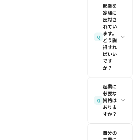
最も多い
を調査す
度）を活
MVPを
起業を
と」が最
関連記事
発覚のき
るのも有
用できる
家族に
構築する
重要で
を読む
っかけは
反対さ
効です。
こと、若
ことも可
す。売上
住民税の
れてい
TechCrunch
い世代の
能です。
が不安定
ます。
通知額で
や
Q
ニーズを
どう説
になりや
す。給与
Product
当事者と
得すれ
すい創業
以外の所
Huntな
ばいい
して理解
初期は、
得がある
です
どのメデ
できるこ
最低6ヶ
か？
と住民税
ィアで、
とです。
月分の運
額が上が
まだ日本
リスク
家族の反
転資金を
り、会社
起業に
にないサ
は、社会
対の多く
確保し、
必要な
の給与担
ービスを
経験の不
は「収入
月次で入
資格は
Q
当者が異
探してみ
足、学業
が途絶え
ありま
出金を管
動先の税
てくださ
との両立
すか？
る不安」
理しまし
額から気
い。
の難し
への心配
ょう。プ
づくこと
起業その
さ、資金
です。感
自分の
関連記事
ロダクト
がありま
ものに必
面の制約
事業に