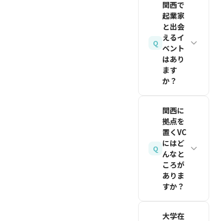
年8月時
関西で
掘り下げ
京都大
起業家
点の目
る質問が
学・大阪
と出会
安）。た
有効で
大学をは
えるイ
Q
だしこれ
す。最低
ベント
じめとす
らは業界
10人以
はあり
る研究機
ます
やビジネ
上にイン
関、もの
か？
スモデル
タビュー
づくり産
によって
し、パタ
THE
業の集
関西に
異なるた
ーンを見
SEEDが
積、東京
拠点を
め、自社
つけまし
主催する
より低い
置くVC
にとって
ょう。
「スター
にはど
生活コス
Q
最も重要
んなと
トアップ
ト・オフ
な指標
ころが
関西」
ィスコス
ありま
（North
は、関西
トという
すか？
Star
の学生・
強みがあ
Metric）
THE
若者向け
ります。
大学在
を定義
SEED、