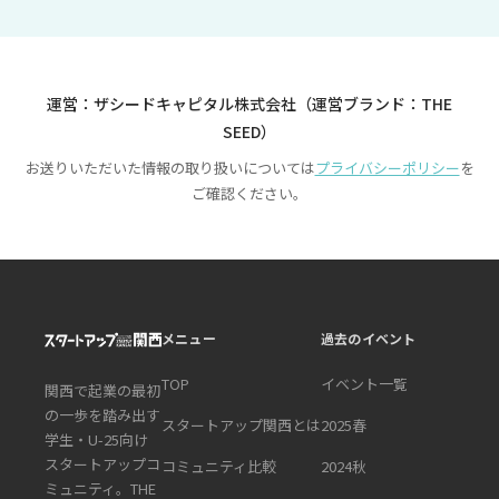
運営：ザシードキャピタル株式会社（運営ブランド：THE
SEED）
お送りいただいた情報の取り扱いについては
プライバシーポリシー
を
ご確認ください。
メニュー
過去のイベント
TOP
イベント一覧
関西で起業の最初
の一歩を踏み出す
スタートアップ関西とは
2025春
学生・U-25向け
スタートアップコ
コミュニティ比較
2024秋
ミュニティ。THE