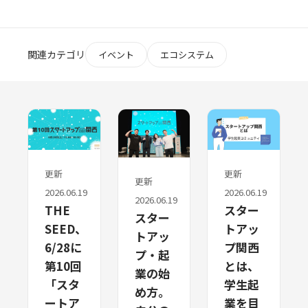
関連カテゴリ
イベント
エコシステム
更新
更新
更新
2026.06.19
2026.06.19
2026.06.19
THE
スター
スター
SEED、
トアッ
トアッ
6/28に
プ関西
プ・起
第10回
とは、
業の始
「スタ
学生起
め方。
ートア
業を目