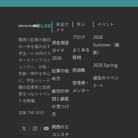
完全ガ
学ぶ
イベント
BLOG
イド
ブログ
2026
関西で起業の最初
資金調達
Summer（最
の一歩を踏み出す
よくある
ガイド
新）
学生・U-25向けス
質問
2026
タートアップコミ
2025 Spring
ュニティ。大阪・
用語集
起業の始
京都・神戸を中心
過去のイベン
め方
に、学生〜シード
登壇者・
ト →
期の起業家と投資
メンター
最初の仲
家をつなぐイベン
間と顧客
トを開催。
の見つけ
主催: THE SEED
方
関西のエ
コシステ