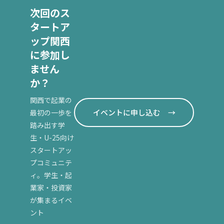
月28日
次回のス
に開催す
タートア
る第10
ップ関西
回「スタ
に参加し
ートアッ
ません
プ関西」
におい
か？
て、ニッ
関西で起業の
セイ・キ
イベントに申し込む →
最初の一歩を
ャピタル
株式会
踏み出す学
社...
生・U-25向け
スタートアッ
プコミュニテ
ィ。学生・起
業家・投資家
が集まるイベ
ント