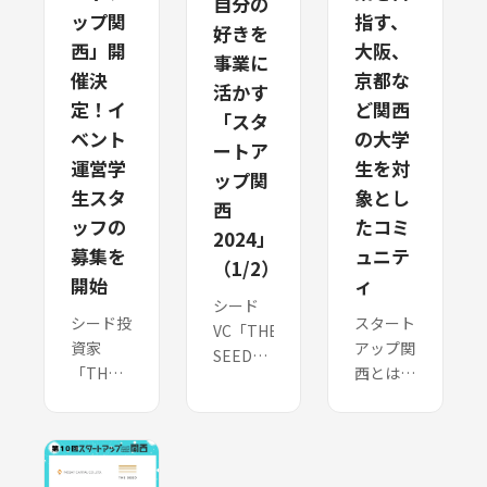
自分の
ップ関
指す、
好きを
西」開
大阪、
事業に
催決
京都な
活かす
定！イ
ど関西
「スタ
ベント
の大学
ートア
運営学
生を対
ップ関
生スタ
象とし
西
ッフの
たコミ
2024」
募集を
ュニテ
（1/2）
開始
ィ
シード
シード投
スタート
VC「THE
資家
アップ関
SEED」
「THE
西とは-
は、
SEED」
学生起業
2024年4
（本社：
を目指す
月27日
東京都渋
方へ-
に「スタ
谷区、代
「スター
ートアッ