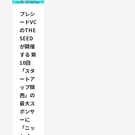
表：廣澤
トアップ
プ関西」
太紀、以
関西」
を開催し
プレシ
下
は、関西
ました。
ードVC
「THE
の学生
「スター
のTHE
SEED」）
が、スタ
トアップ
SEED
は、関西
ートアッ
関西」
の学生向
プ・起業
が開催
は、関西
けスター
に触れる
する 第
の学生が
トアップ
入り口を
スタート
10回
イベント
作るコミ
アップや
「スタ
「スター
ュニティ
起業、ベ
ートア
トアップ
です。ス
ンチャー
ップ関
関西」
タートア
キャピタ
を、6月
ップ関西
西」の
ル
28日
には、相
（VC）
最大ス
（土）に
談出来る
に触れる
ポンサ
開催しま
先輩起業
ことので
ーに
す。ま
家、ベン
き...
「ニッ
た、...
チャ...