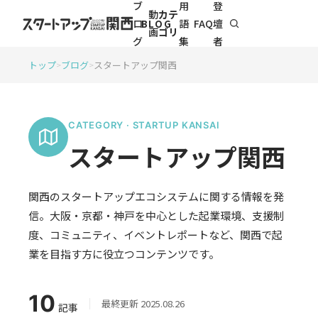
ブ
用
登
イベン
動
カテ
ロ
語
FAQ
壇
BLOG
トに参
画
ゴリ
加
グ
集
者
トップ
ブログ
スタートアップ関西
>
>
CATEGORY · STARTUP KANSAI
スタートアップ関西
関西のスタートアップエコシステムに関する情報を発
信。大阪・京都・神戸を中心とした起業環境、支援制
度、コミュニティ、イベントレポートなど、関西で起
業を目指す方に役立つコンテンツです。
10
最終更新 2025.08.26
記事