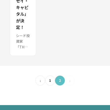
セイ・
キャピ
タル」
が決
定！
シード投
資家
「THE
SEED」
（本社：
東京都渋
谷区、代
表：廣澤
‹
›
1
2
太紀、以
下
「THE
SEED」）
が、
2025年6