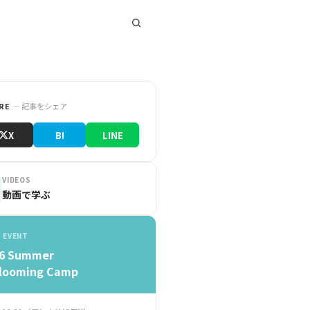
イベントに参加
RE
— 記事をシェア
X
B!
LINE
VIDEOS
動画で学ぶ
 EVENT
26 Summer
looming Camp