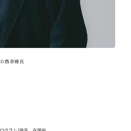
 西 奈槻 氏
ログラム2年生 在学中