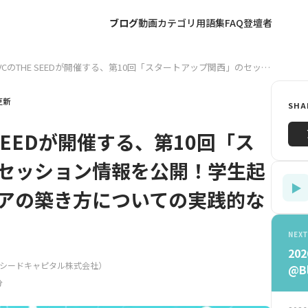
ブログ
動画
カテゴリ
用語集
FAQ
登壇者
CのTHE SEEDが開催する、第10回「スタートアップ関西」のセッ…
9更新
SHA
SEEDが開催する、第10回「ス
セッション情報を公開！学生起
▶
アの築き方についての実践的な
NEXT
20
シードキャピタル株式会社）
@B
分