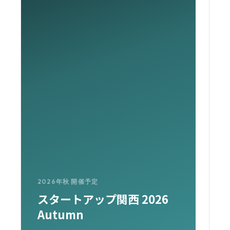
日程
は詳
公開
事前
ただ
詳細
り次
内い
す。
2026年秋 開催予定
スタートアップ関西 2026
Autumn