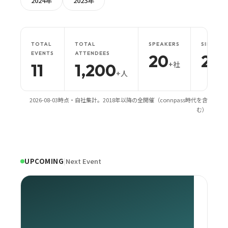
2024年
2023年
TOTAL
TOTAL
SPEAKERS
SINCE
EVENTS
ATTENDEES
20
201
+社
11
1,200
+人
2026-08-03時点・自社集計。2018年以降の全開催（connpass時代を含
む）
UPCOMING
|
Next Event
日時・
詳細
開