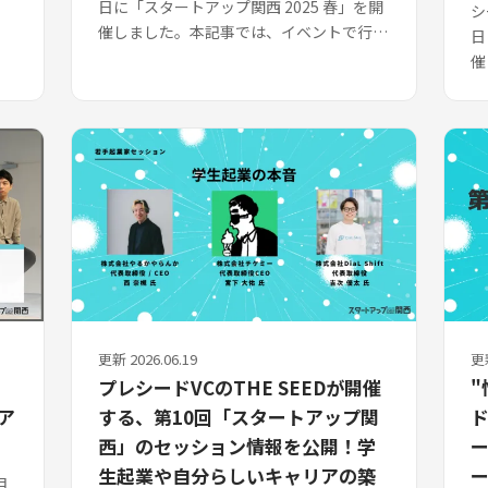
日に「スタートアップ関西 2025 春」を開
シ
催しました。本記事では、イベントで行わ
日
れたセッション3：研究セッション「大学
催
時代の研究を活かして起業～社...
れ
ッ
更新 2026.06.19
更新
ョ
プレシードVCのTHE SEEDが開催
"
ア
する、第10回「スタートアップ関
ド
西」のセッション情報を公開！学
生起業や自分らしいキャリアの築
月