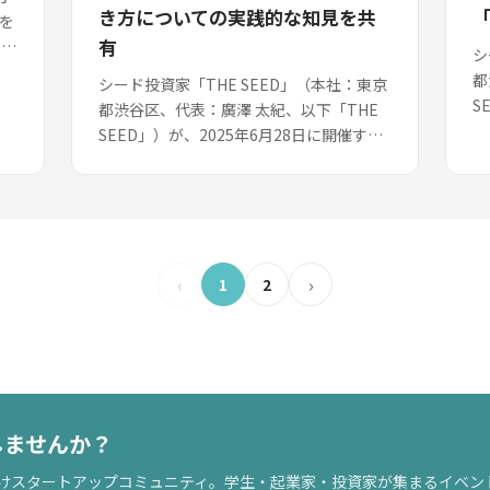
き方についての実践的な知見を共
「
」を
有
で行
シ
ン
都
シード投資家「THE SEED」（本社：東京
S
都渋谷区、代表：廣澤 太紀、以下「THE
学
SEED」）が、2025年6月28日に開催する
ト
第10回「スタートアップ関西」のセッシ
ョン情報を公開しました。若手起...
‹
›
1
2
しませんか？
向けスタートアップコミュニティ。学生・起業家・投資家が集まるイベン