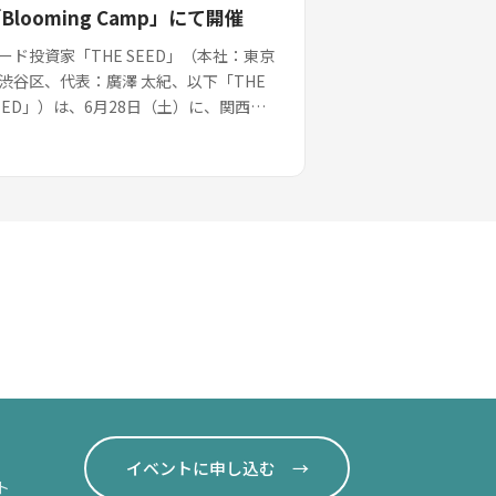
Blooming Camp」にて開催
ード投資家「THE SEED」（本社：東京
渋谷区、代表：廣澤 太紀、以下「THE
EED」）は、6月28日（土）に、関西の
生向けスタートアップイベント「スター
アップ関西」を、うめきた2期地区...
イベントに申し込む →
ト