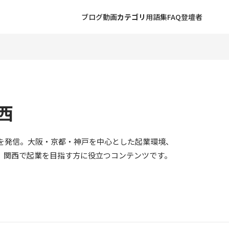
ブログ
動画
カテゴリ
用語集
FAQ
登壇者
西
を発信。大阪・京都・神戸を中心とした起業環境、
、関西で起業を目指す方に役立つコンテンツです。